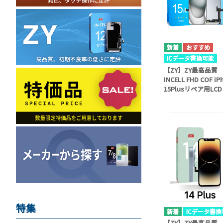
ICデータ書換可能
【ZY】ZY最高品質
INCELL FHD COF iP
15Plusリペア用LCD
特集
ICデータ書換
【ZY】ZY最高品質