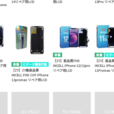
14リペア用LCD
用LCD
13Pro リペ
hone
D
IC
HD
【ZY】高品質FHD
【ZY】高品質
ICデータ書換可能
リペア用
INCELL iPhone 12/12pro
INCELL iPho
【ZY】ZY最高品質
リペア用LCD
11Promax
INCELL FHD COF iPhone
12promax リペア用LCD