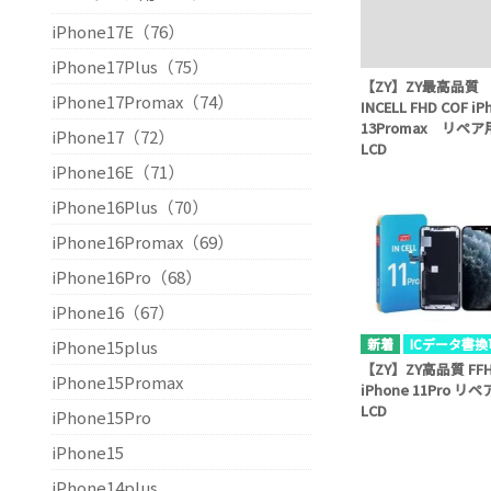
iPhone17E（76）
iPhone17Plus（75）
【ZY】ZY最高品質
iPhone17Promax（74）
INCELL FHD COF iP
13Promax リペア
iPhone17（72）
LCD
iPhone16E（71）
iPhone16Plus（70）
iPhone16Promax（69）
iPhone16Pro（68）
iPhone16（67）
ICデータ書換
iPhone15plus
【ZY】ZY高品質 FF
iPhone15Promax
iPhone 11Pro リ
LCD
iPhone15Pro
iPhone15
iPhone14plus