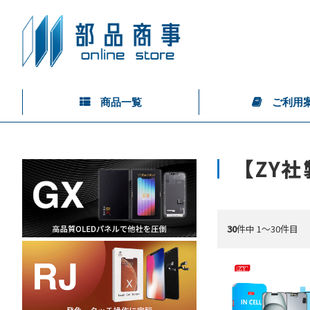
商品一覧
ご利用
【ZY社
30
件中 1〜30件目