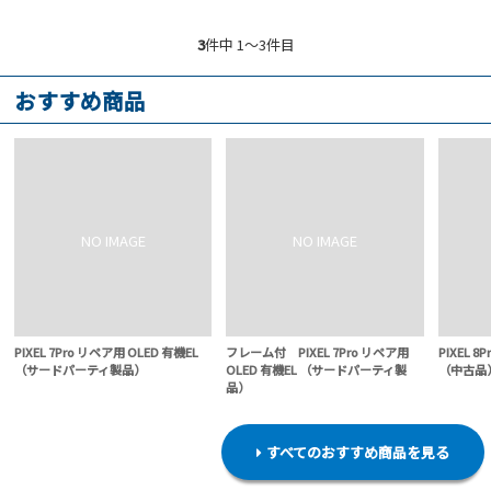
3
件中 1〜3件目
おすすめ商品
PIXEL 7Pro リペア用 OLED 有機EL
フレーム付 PIXEL 7Pro リペア用
PIXEL 8
（サードパーティ製品）
OLED 有機EL （サードパーティ製
（中古品
品）
すべてのおすすめ商品を見る