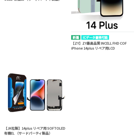
ICデータ書換可能
【ZY】ZY最高品質 INCELL FHD COF
iPhone 14plus リペア用LCD
【JK社製】14plus リペア用 SOFTOLED
有機EL （サードパーティ製品）