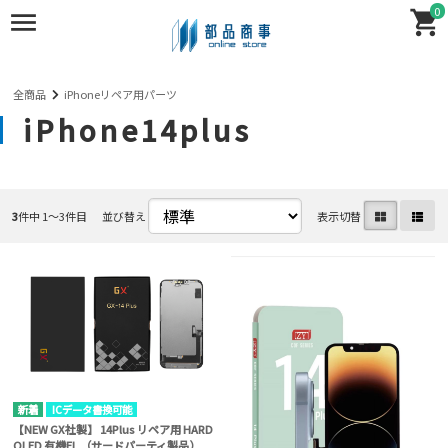
0
全商品
iPhoneリペア用パーツ
iPhone14plus
3
件中 1〜3件目
並び替え
表示切替
ICデータ書換可能
【NEW GX社製】 14Plus リペア用 HARD
OLED 有機EL （サードパーティ製品）