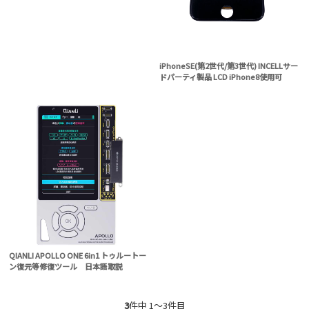
iPhoneSE(第2世代/第3世代) INCELLサー
ドパーティ製品 LCD iPhone8使用可
QIANLI APOLLO ONE 6in1 トゥルートー
ン復元等修復ツール 日本語取説
3
件中 1〜3件目