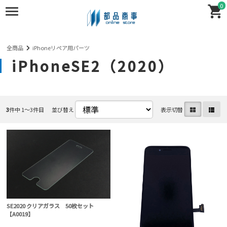
0
全商品
iPhoneリペア用パーツ
iPhoneSE2（2020）
3
件中 1〜3件目
並び替え
表示切替
SE2020 クリアガラス 50枚セット
【A0019】