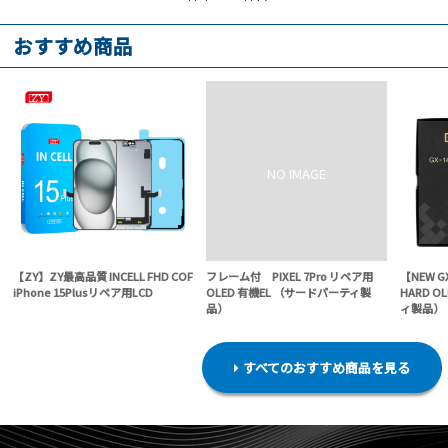
おすすめ商品
【ZY】ZY最高品質 INCELL FHD COF
フレーム付 PIXEL 7Pro リペア用
【NEW G
iPhone 15Plusリペア用LCD
OLED 有機EL （サードパーティ製
HARD O
品）
ィ製品）
すべてのおすすめ商品を見る