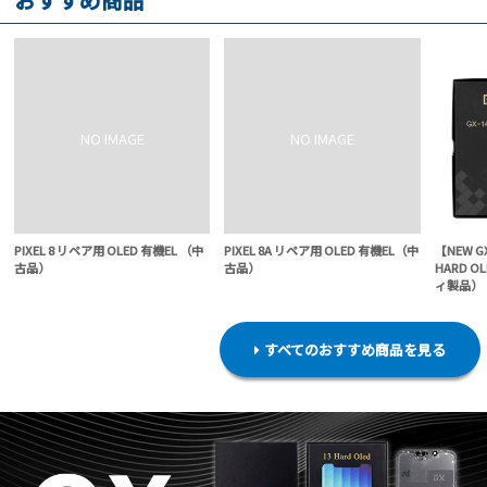
PIXEL 8 リペア用 OLED 有機EL （中
PIXEL 8A リペア用 OLED 有機EL（中
【NEW G
古品）
古品）
HARD O
ィ製品）
すべてのおすすめ商品を見る