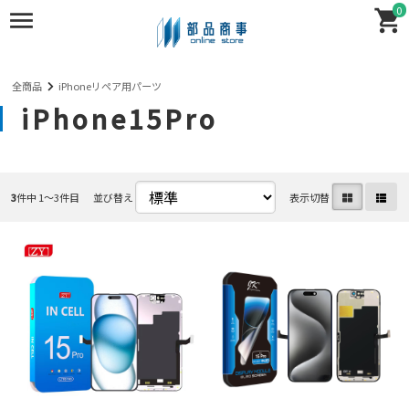
0
全商品
iPhoneリペア用パーツ
iPhone15Pro
3
件中 1〜3件目
並び替え
表示切替