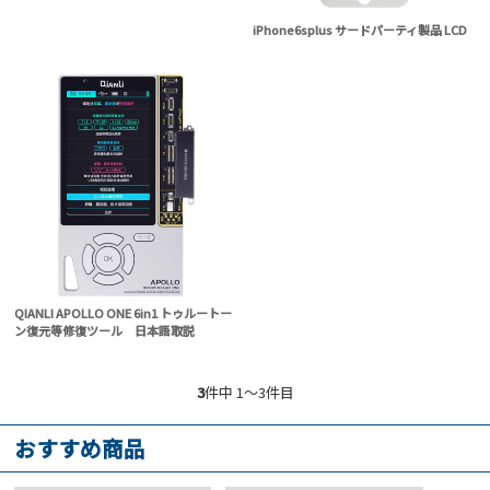
iPhone6splus サードパーティ製品 LCD
QIANLI APOLLO ONE 6in1 トゥルートー
ン復元等修復ツール 日本語取説
3
件中 1〜3件目
おすすめ商品