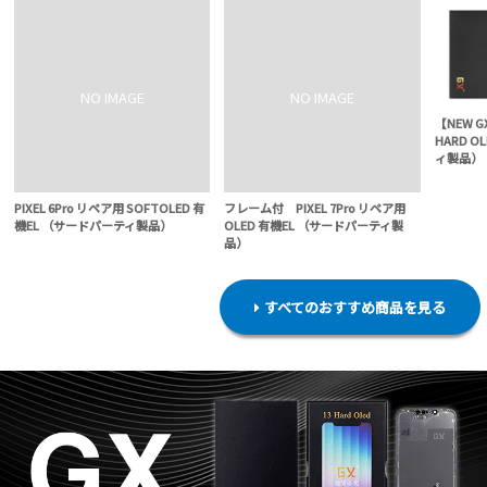
【NEW G
HARD O
ィ製品）
PIXEL 6Pro リペア用 SOFTOLED 有
フレーム付 PIXEL 7Pro リペア用
機EL （サードパーティ製品）
OLED 有機EL （サードパーティ製
品）
すべてのおすすめ商品を見る