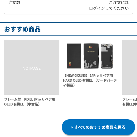
注文数
ご注文には
ログイン
してください
おすすめ商品
【NEW GX社製】 14Pro リペア用
HARD OLED 有機EL （サードパーテ
ィ製品）
フレーム付 PIXEL 8Pro リペア用
フレーム付 
OLED 有機EL （中古品）
有機EL(
すべてのおすすめ商品を見る