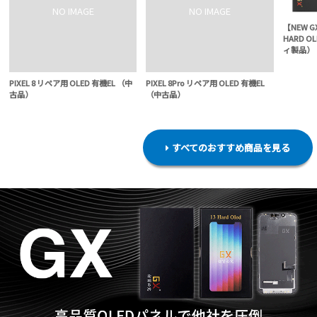
【NEW G
HARD O
ィ製品）
PIXEL 8 リペア用 OLED 有機EL （中
PIXEL 8Pro リペア用 OLED 有機EL
古品）
（中古品）
すべてのおすすめ商品を見る