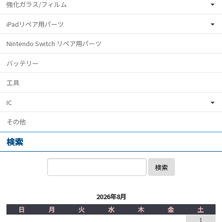
強化ガラス/フィルム
iPadリペア用パーツ
Nintendo Switch リペア用パーツ
バッテリー
工具
IC
その他
検索
検索
2026年8月
日
月
火
水
木
金
土
1